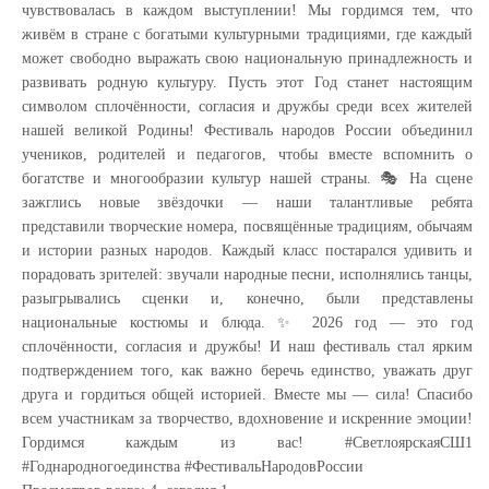
чувствовалась в каждом выступлении! Мы гордимся тем, что
живём в стране с богатыми культурными традициями, где каждый
может свободно выражать свою национальную принадлежность и
развивать родную культуру. Пусть этот Год станет настоящим
символом сплочённости, согласия и дружбы среди всех жителей
нашей великой Родины! Фестиваль народов России объединил
учеников, родителей и педагогов, чтобы вместе вспомнить о
богатстве и многообразии культур нашей страны. 🎭 На сцене
зажглись новые звёздочки — наши талантливые ребята
представили творческие номера, посвящённые традициям, обычаям
и истории разных народов. Каждый класс постарался удивить и
порадовать зрителей: звучали народные песни, исполнялись танцы,
разыгрывались сценки и, конечно, были представлены
национальные костюмы и блюда. ✨ 2026 год — это год
сплочённости, согласия и дружбы! И наш фестиваль стал ярким
подтверждением того, как важно беречь единство, уважать друг
друга и гордиться общей историей. Вместе мы — сила! Спасибо
всем участникам за творчество, вдохновение и искренние эмоции!
Гордимся каждым из вас! #СветлоярскаяСШ1
#Годнародногоединства #ФестивальНародовРоссии