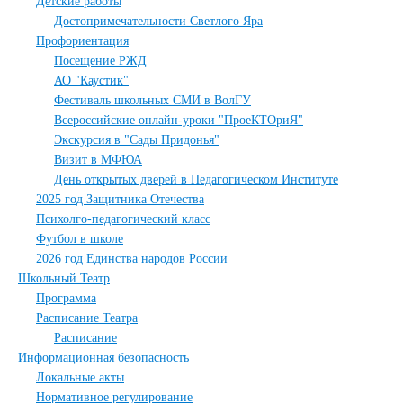
Детские работы
Достопримечательности Светлого Яра
Профориентация
Посещение РЖД
АО "Каустик"
Фестиваль школьных СМИ в ВолГУ
Всероссийские онлайн-уроки "ПроеКТОриЯ"
Экскурсия в "Сады Придонья"
Визит в МФЮА
День открытых дверей в Педагогическом Институте
2025 год Защитника Отечества
Психолго-педагогический класс
Футбол в школе
2026 год Единства народов России
Школьный Театр
Программа
Расписание Театра
Расписание
Информационная безопасность
Локальные акты
Нормативное регулирование