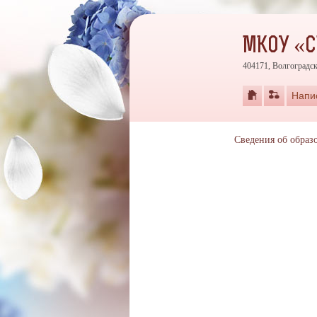
МКОУ «
404171, Волгоградск
Напи
Сведения об образ