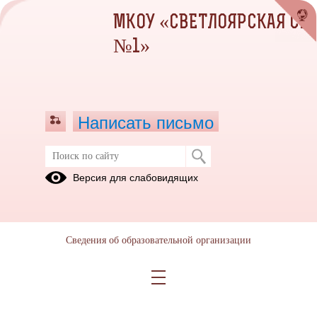
МКОУ «СВЕТЛОЯРСКАЯ СШ
№1»
Написать письмо
Фестиваль школьных СМИ в ВолГУ
Версия для слабовидящих
03.12.2024
25 октября члены кружка "Я - журналист!" посетили
фестиваль школьных СМИ"Медиаград" в ВолГУ Ребят
Сведения об образовательной организации
познакомили с видами СМИ, рассказали о профессии
журналист