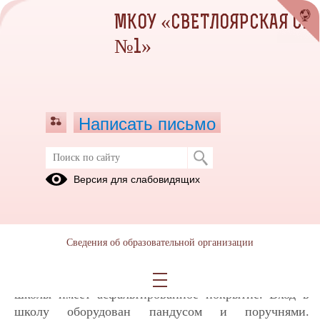
МКОУ «СВЕТЛОЯРСКАЯ СШ
№1»
Написать письмо
Доступная среда
Версия для слабовидящих
20.05.2025
а) о созданных специальных условиях отдыха и
оздоровления детей с ОВЗ и детей-инвалидов: для
Сведения об образовательной организации
обеспечения безопасности и беспрепятственного
перемещения инвалидов и лиц с ОВЗ территория
школы имеет асфальтированное покрытие. Вход в
школу оборудован пандусом и поручнями.