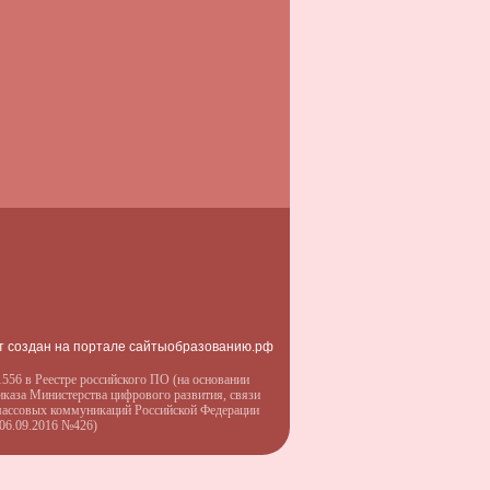
т создан на портале сайтыобразованию.рф
556 в Реестре российского ПО (на основании
иказа Министерства цифрового развития, связи
массовых коммуникаций Российской Федерации
 06.09.2016 №426)