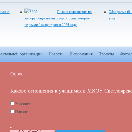
ование"
Онлайн голосование по
Официальный и
выбору общественных территорий, которые
услуг
первыми благоустроят в 2024 году
овательной организации
Новости
Информация
Проекты
Фотоа
Опрос
Каково отношения к учащимся в МКОУ Светлоярск
Хорошее
Плохое