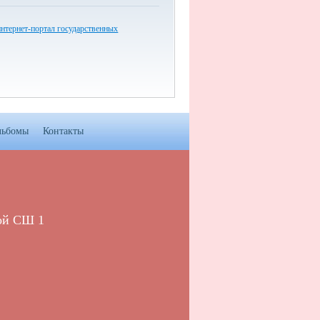
нтернет-портал государственных
льбомы
Контакты
ой СШ 1