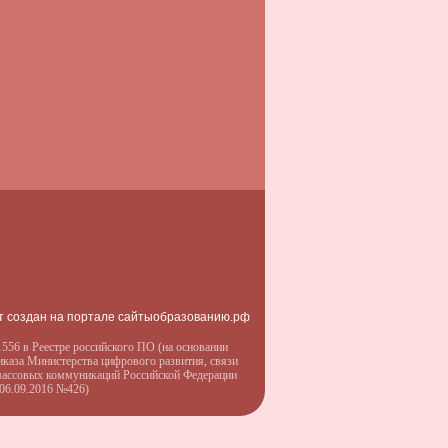
т создан на портале сайтыобразованию.рф
556 в Реестре российского ПО (на основании
иказа Министерства цифрового развития, связи
массовых коммуникаций Российской Федерации
 06.09.2016 №426)