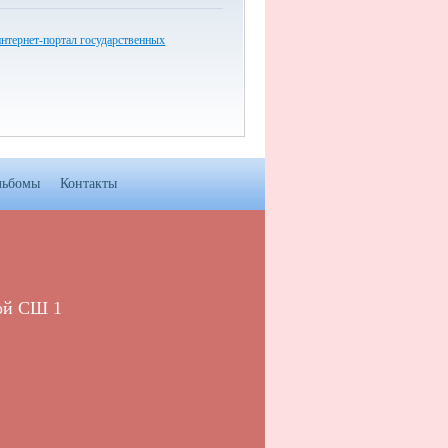
нтернет-портал государственных
льбомы
Контакты
ой СШ 1