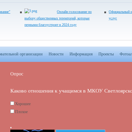
ование"
Онлайн голосование по
Официальный и
выбору общественных территорий, которые
услуг
первыми благоустроят в 2024 году
овательной организации
Новости
Информация
Проекты
Фотоа
Опрос
Каково отношения к учащимся в МКОУ Светлоярск
Хорошее
Плохое